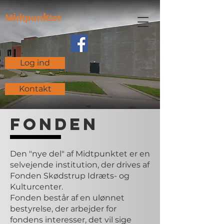
i
k
M
dtpun
tet
Log ind
Kontakt
Fonden
Den "nye del" af Midtpunktet er en
selvejende institution, der drives af
Fonden Skødstrup Idræts- og
Kulturcenter.
Fonden består af en ulønnet
bestyrelse, der arbejder for
fondens interesser, det vil sige