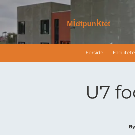
i
k
M
dtpun
tet
Forside
Facilitete
U7 fo
By