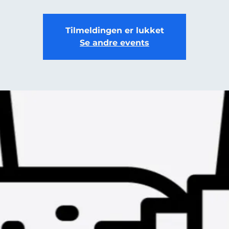
Tilmeldingen er lukket
Se andre events