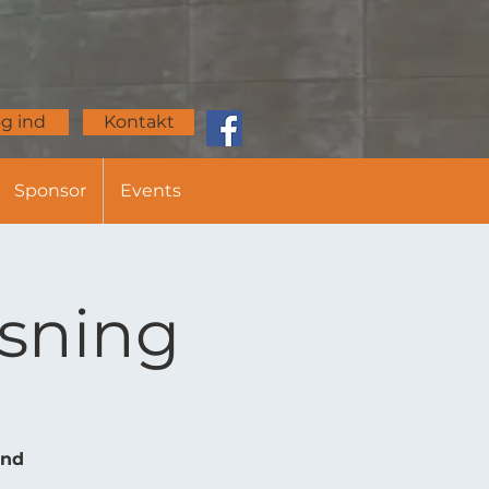
g ind
Kontakt
Sponsor
Events
isning
and