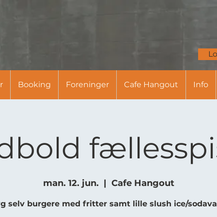
Lo
r
Booking
Foreninger
Cafe Hangout
Info
dbold fællessp
man. 12. jun.
  |  
Cafe Hangout
g selv burgere med fritter samt lille slush ice/sodav