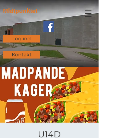
i
k
M
dtpun
tet
Log ind
Kontakt
U14D