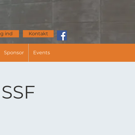
g ind
Kontakt
Sponsor
Events
 SSF