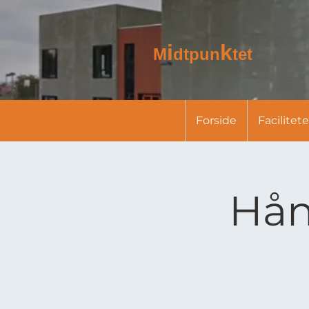
i
k
M
dtpun
tet
Forside
Facilitete
Hån