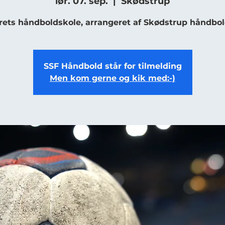
lør. 07. sep.
  |  
Skødstrup
rets håndboldskole, arrangeret af Skødstrup håndbol
SSF Håndbold står for tilmelding
Men kom gerne og kik med:-)