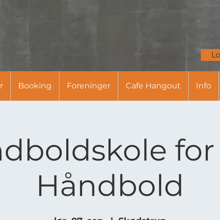
Lo
r
Booking
Foreninger
Cafe Hangout
Info
dboldskole for
Håndbold