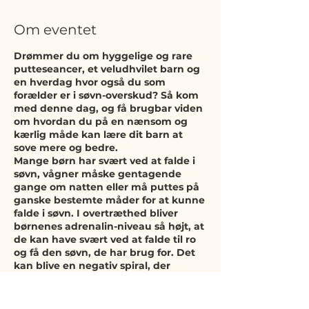
Om eventet
Drømmer du om hyggelige og rare
putteseancer, et veludhvilet barn og
en hverdag hvor også du som
forælder er i søvn-overskud? Så kom
med denne dag, og få brugbar viden
om hvordan du på en nænsom og
kærlig måde kan lære dit barn at
sove mere og bedre.
Mange børn har svært ved at falde i
søvn, vågner måske gentagende
gange om natten eller må puttes på
ganske bestemte måder for at kunne
falde i søvn. I overtræthed bliver
børnenes adrenalin-niveau så højt, at
de kan have svært ved at falde til ro
og få den søvn, de har brug for. Det
kan blive en negativ spiral, der
forstærker sig selv, og som kan drive
børn, forældre - ja, hele familier ud på
tynd is. I dette oplæg får du konkrete