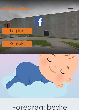
i
k
M
dtpun
tet
Log ind
Kontakt
Foredrag: bedre