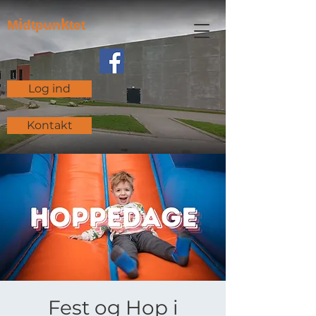
i
k
M
dtpun
tet
Log ind
Kontakt
Fest og Hop i