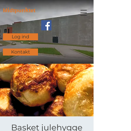
i
k
M
dtpun
tet
Log ind
Kontakt
Basket julehygge