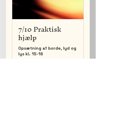
7/10 Praktisk
hjælp
Opsætning af borde, lyd og
lys kl. 15-16
Indlæser dage ...
Bestil nu
Midtpunktet
Bondehaven 1
8541 Skødstrup