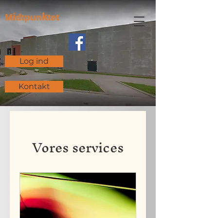
i
k
M
dtpun
tet
Log ind
Kontakt
Vores services